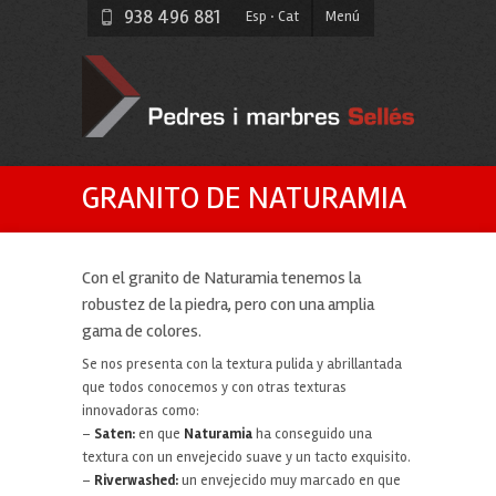
938 496 881
Esp
·
Cat
Menú
GRANITO DE NATURAMIA
Con el granito de Naturamia tenemos la
robustez de la piedra, pero con una amplia
gama de colores.
Se nos presenta con la textura pulida y abrillantada
que todos conocemos y con otras texturas
innovadoras como:
–
Saten:
en que
Naturamia
ha conseguido una
textura con un envejecido suave y un tacto exquisito.
–
Riverwashed:
un envejecido muy marcado en que